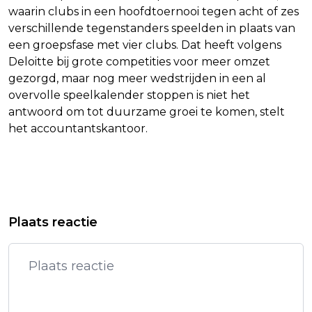
waarin clubs in een hoofdtoernooi tegen acht of zes
verschillende tegenstanders speelden in plaats van
een groepsfase met vier clubs. Dat heeft volgens
Deloitte bij grote competities voor meer omzet
gezorgd, maar nog meer wedstrijden in een al
overvolle speelkalender stoppen is niet het
antwoord om tot duurzame groei te komen, stelt
het accountantskantoor.
Vorig artikel
Volgend artikel
GO AHEAD EAGLES HAALT NOORSE
DE HOND HAD 'DOLGRAAG' IN MEDIA
Plaats reactie
SPITS FLATAKER
GEDISCUSSIEERD OVER CORONA