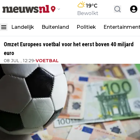
19
°C
Bewolkt
Landelijk
Buitenland
Politiek
Entertainmen
Omzet Europees voetbal voor het eerst boven 40 miljard
euro
08 JUL , 12:29
•
VOETBAL