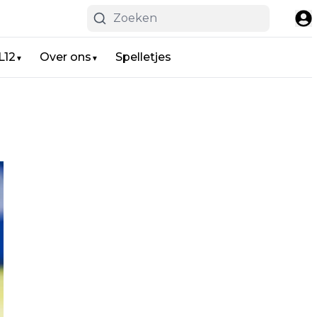
L12
Over ons
Spelletjes
▼
▼