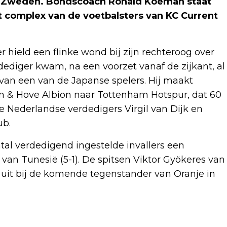
t Zweden. Bondscoach Ronald Koeman staat
et complex van de voetbalsters van KC Current
 hield een flinke wond bij zijn rechteroog over
ediger kwam, na een voorzet vanaf de zijkant, al
van een van de Japanse spelers. Hij maakt
on & Hove Albion naar Tottenham Hotspur, dat 60
 Nederlandse verdedigers Virgil van Dijk en
ub.
tal verdedigend ingestelde invallers een
an Tunesië (5-1). De spitsen Viktor Gyökeres van
 uit bij de komende tegenstander van Oranje in