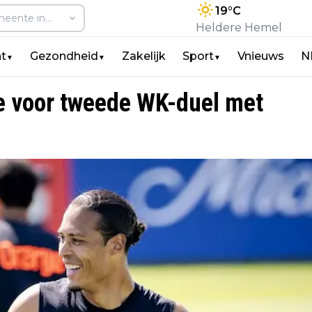
19
°C
Heldere Hemel
t
Gezondheid
Zakelijk
Sport
Vnieuws
N
▼
▼
▼
tie voor tweede WK-duel met