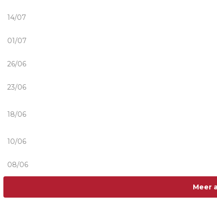
Kijk Uit Attention heropend in beeldentuin Kröll
14/07
Musica Mundo Festival brengt de wereld samen i
01/07
‘We gaan weer voor de maximale punten’ - Mitchel 
26/06
SONSBEEK 2026 opent op 2 juli
23/06
Boeiende expositie van Ruud Kuijer in het Kröl
18/06
René Verhulst
Indrukwekkende zege in World Baja Cup Grieken
10/06
Mitchel van den Brink klopt alles en iedereen 
08/06
Meer a