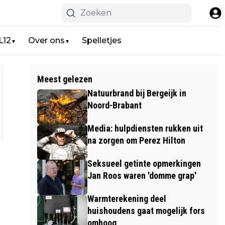
L12
Over ons
Spelletjes
▼
▼
Meest gelezen
Natuurbrand bij Bergeijk in
Noord-Brabant
Media: hulpdiensten rukken uit
na zorgen om Perez Hilton
Seksueel getinte opmerkingen
Jan Roos waren 'domme grap'
Warmterekening deel
huishoudens gaat mogelijk fors
omhoog