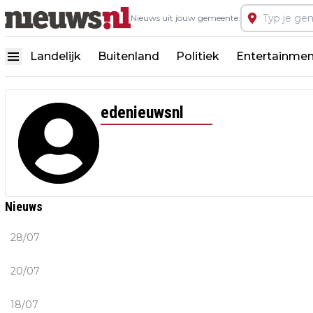
Nieuws uit jouw gemeente:
Landelijk
Buitenland
Politiek
Entertainmen
edenieuwsnl
Nieuws
Op maandagavond veel branden in de regio Barne
28/07
Politie stapt binnen in vijf woningen in onderzoe
20/07
Sonsbeek 2026 feestelijk van start in Arnhem
18/07