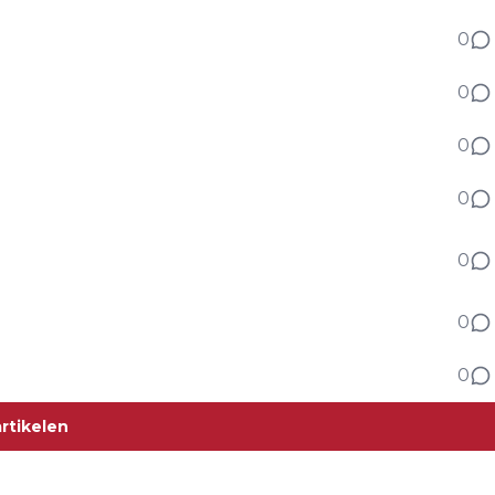
er-Müller
0
n hartje Amersfoort
0
van den Brink in Baja Italia op jacht naar winst
0
0
ler-Müller Museum - Opening door burgemeester
0
land voor Mitchel van den Brink en Bart van Heun
0
- Indrukwekkende zege in World Baja Cup Griekenland
0
rtikelen