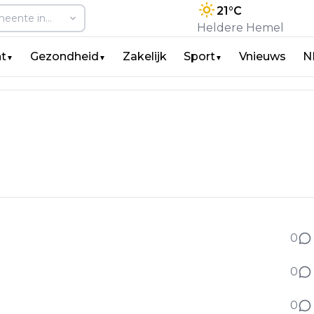
21
°C
Heldere Hemel
t
Gezondheid
Zakelijk
Sport
Vnieuws
N
▼
▼
▼
veld – Boerenprotest niet uitgesloten
0
k naar online fraude
0
0